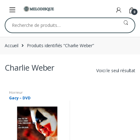
Skip
Skip
to
to
0
navigation
content
Recherche
pour :
Accueil
Produits identifiés “Charlie Weber”
Charlie Weber
Voici le seul résultat
Horreur
Gacy – DVD