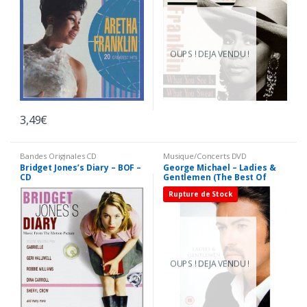
OUPS ! DEJA VENDU !
3,49
€
Bandes Originales CD
Musique/Concerts DVD
Bridget Jones’s Diary – BOF –
George Michael – Ladies &
CD
Gentlemen (The Best Of
George Michael) – DVD
Rupture de Stock
OUPS ! DEJA VENDU !