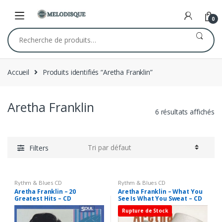
Skip
Skip
to
to
0
navigation
content
Recherche
pour :
Accueil
Produits identifiés “Aretha Franklin”
Aretha Franklin
6 résultats affichés
Filters
Rythm & Blues CD
Rythm & Blues CD
Aretha Franklin – 20
Aretha Franklin – What You
Greatest Hits – CD
See Is What You Sweat – CD
Rupture de Stock