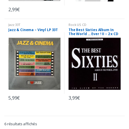
2,99
€
Jazz 33T
Rock US CD
Jazz & Cinema – Vinyl LP 33T
The Best Sixties Album In
The World … Ever ! II – 2 x CD
5,99
€
3,99
€
6 résultats affichés