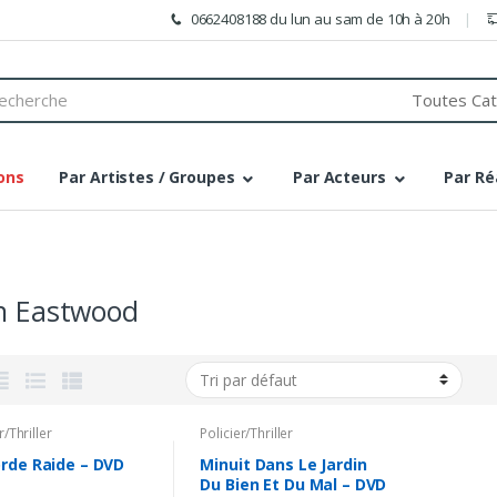
0662408188 du lun au sam de 10h à 20h
h
ons
Par Artistes / Groupes
Par Acteurs
Par Ré
on Eastwood
r/Thriller
Policier/Thriller
orde Raide – DVD
Minuit Dans Le Jardin
Du Bien Et Du Mal – DVD