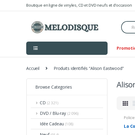
Skip
Skip
Boutique en ligne de vinyles, CD et DVD neufs et d’occasion
to
to
navigation
content
Searc
for:
Promoti
Accueil
Produits identifiés “Alison Eastwood”
Alis
Browse Categories
CD
(2 321)
DVD / Blu-ray
(2 096)
Policie
Idée Cadeau
(108)
La C
Neuf
(914)