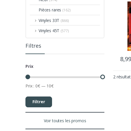
Pièces rares
(162)
Vinyles 33T
(866)
Vinyles 45T
(577)
Filtres
8,9
Prix
2 résultat
Prix :
0€
—
10€
Filtrer
Voir toutes les promos