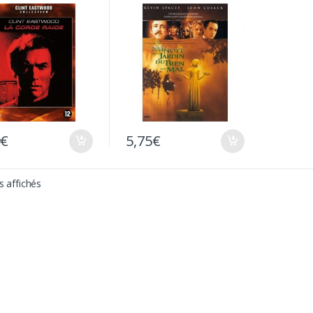
9
€
5,75
€
s affichés