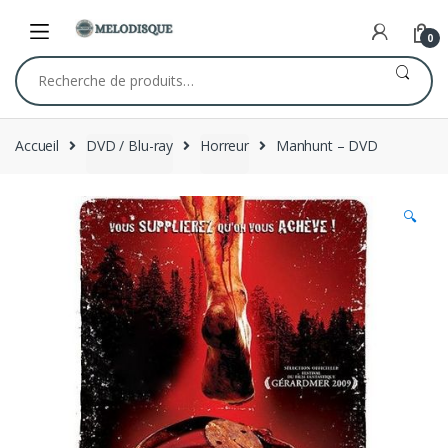
Skip
Skip
to
to
0
navigation
content
Recherche
pour :
Accueil
DVD / Blu-ray
Horreur
Manhunt – DVD
🔍